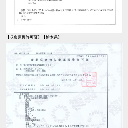
VEHICL
車両紹介
LICENSE
許可一覧
COMPANY
会社概要
【収集運搬許可証】【栃木県】
NEWS
お知らせ
CONTACT
お問い合わせ
コンセプト
事業内容
車両紹介
許可一覧
会社概要
お知ら